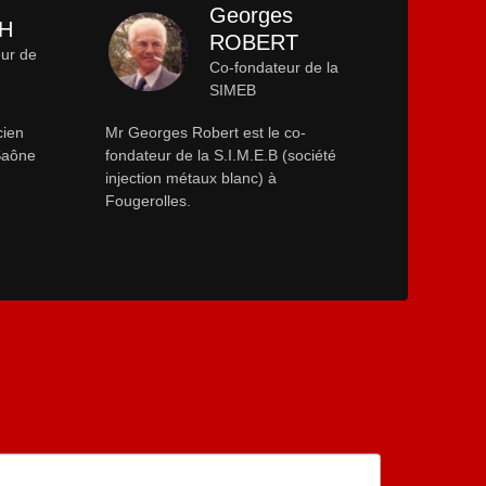
Georges
CH
ROBERT
eur de
Co-fondateur de la
SIMEB
cien
Mr Georges Robert est le co-
-Saône
fondateur de la S.I.M.E.B (société
injection métaux blanc) à
Fougerolles.