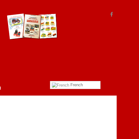
French
l