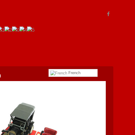
French
l