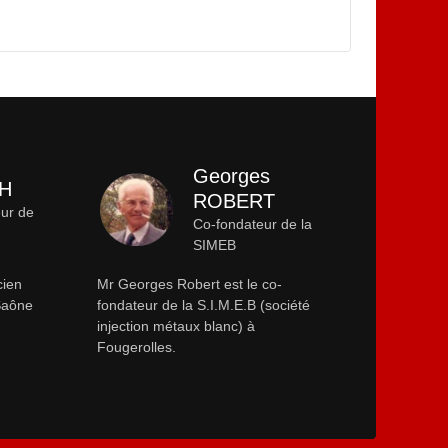
Georges
CH
ROBERT
eur de
Co-fondateur de la
SIMEB
cien
Mr Georges Robert est le co-
-Saône
fondateur de la S.I.M.E.B (société
injection métaux blanc) à
Fougerolles.