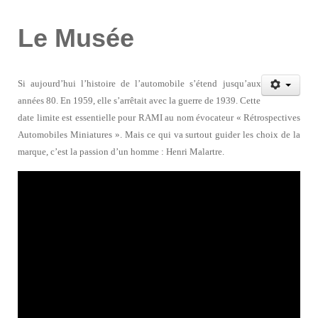
Le Musée
Si aujourd’hui l’histoire de l’automobile s’étend jusqu’aux
années 80. En 1959, elle s’arrêtait avec la guerre de 1939. Cette
date limite est essentielle pour RAMI au nom évocateur « Rétrospectives
Automobiles Miniatures ». Mais ce qui va surtout guider les choix de la
marque, c’est la passion d’un homme : Henri Malartre.