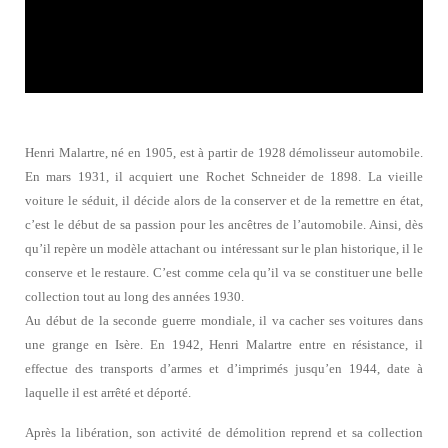
Henri Malartre, né en 1905, est à partir de 1928 démolisseur automobile.
En mars 1931, il acquiert une Rochet Schneider de 1898. La vieille
voiture le séduit, il décide alors de la conserver et de la remettre en état,
c’est le début de sa passion pour les ancêtres de l’automobile. Ainsi, dès
qu’il repère un modèle attachant ou intéressant sur le plan historique, il le
conserve et le restaure. C’est comme cela qu’il va se constituer une belle
collection tout au long des années 1930.
Au début de la seconde guerre mondiale, il va cacher ses voitures dans
une grange en Isère. En 1942, Henri Malartre entre en résistance, il
effectue des transports d’armes et d’imprimés jusqu’en 1944, date à
laquelle il est arrêté et déporté.
Après la libération, son activité de démolition reprend et sa collection