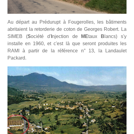
Au départ au Prédurupt à Fougerolles, les bâtiments
abritaient la retorderie de coton de Georges Robert. La
SIMEB (
S
ociété d'
I
njection de
ME
taux
B
lancs) s'y
installe en 1960, et c'est là que seront produites les
RAMI à partir de la référence n° 13, la Landaulet
Packard.