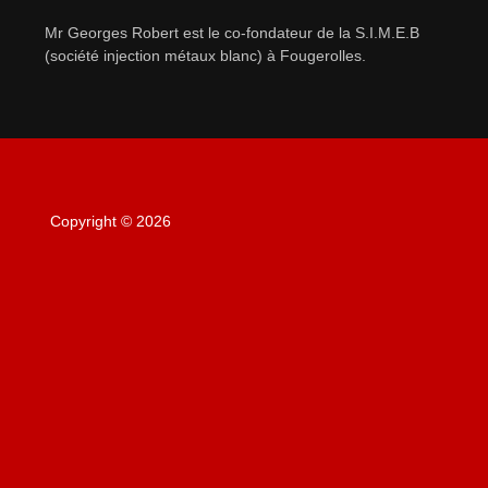
Mr Georges Robert est le co-fondateur de la S.I.M.E.B
(société injection métaux blanc) à Fougerolles.
Mise à jour par l'équipe Amicale RAMI JMK
Copyright © 2026
AMICALE RAMI JMK - LURE FRANCE
Haut de page