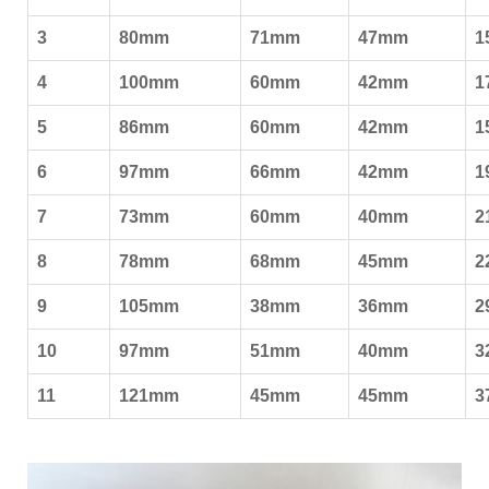
3
80mm
71mm
47mm
1
4
100mm
60mm
42mm
1
5
86mm
60mm
42mm
1
6
97mm
66mm
42mm
1
7
73mm
60mm
40mm
2
8
78mm
68mm
45mm
2
9
105mm
38mm
36mm
2
10
97mm
51mm
40mm
3
11
121mm
45mm
45mm
3