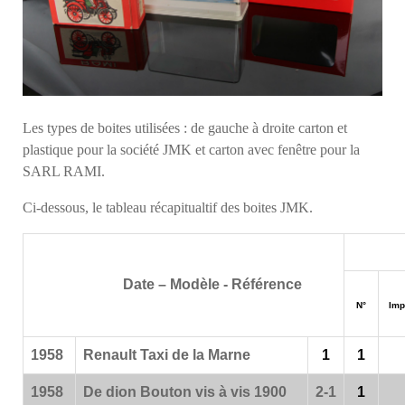
Les types de boites utilisées : de gauche à droite carton et
plastique pour la société JMK et carton avec fenêtre pour la
SARL RAMI.
Ci-dessous, le tableau récapitualtif des boites JMK.
Date – Modèle - Référence
N°
Imp
1958
Renault Taxi de la Marne
1
1
1958
De dion Bouton vis à vis 1900
2-1
1