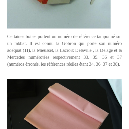
Certaines boites portent un numéro de référence tamponné sur
un rabbat. Il est connu la Gobron qui porte son numéro
adéquat (11), la Mieusset, la Lacroix Delaville , la Delage et la
Mercedes numérotées respectivement 33, 35, 36 et 37
(numéros érronés, les références réelles étant 34, 36, 37 et 38).