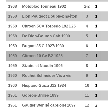
1968
Motobloc Tonneau 1902
2-2
1
1958
Lion Peugeot Double-phaéton
3
1
1958
Citroen 5CV Torpedo 1923/25
4
1
1958
De Dion-Bouton Cab 1900
5
1
1959
Bugatti 35 C 1927/1930
6
1
1959
Citroen 10 Cv B2 1925
7
1
1959
Sizaire et Naudin 1906
8
1
1960
Rochet Schneider Vis à vis
9
1
1960
Hispano-Suiza J12 1934
10
1
1961
Gobron-Brillée 1899
11
1
1961
Gautier Wehrlé cabriolet 1897
12
2