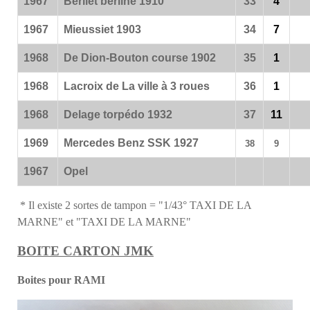
1967
Berliet berline 1910
33
4
1967
Mieussiet 1903
34
7
1968
De Dion-Bouton course 1902
35
1
1968
Lacroix de La ville à 3 roues
36
1
1968
Delage torpédo 1932
37
11
1969
Mercedes Benz SSK 1927
38
9
1967
Opel
* Il existe 2 sortes de tampon = "1/43° TAXI DE LA
MARNE" et "TAXI DE LA MARNE"
BOITE CARTON JMK
Boites pour RAMI