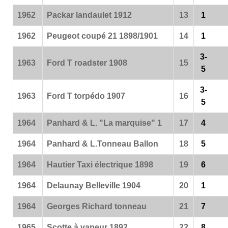
1962
Packar landaulet 1912
13
1
1962
Peugeot coupé 21 1898/1901
14
1
3-
1963
Ford T roadster 1908
15
5
3-
1963
Ford T torpédo 1907
16
5
1964
Panhard & L. "La marquise" 1
17
4
1964
Panhard & L.Tonneau Ballon
18
5
1964
Hautier Taxi électrique 1898
19
6
1964
Delaunay Belleville 1904
20
1
1964
Georges Richard tonneau
21
7
1965
Scotte à vapeur 1892
22
8