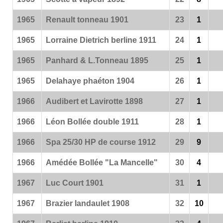
1965
Renault tonneau 1901
23
1
1965
Lorraine Dietrich berline 1911
24
1
1965
Panhard & L.Tonneau 1895
25
1
1965
Delahaye phaéton 1904
26
1
1966
Audibert et Lavirotte 1898
27
1
1966
Léon Bollée double 1911
28
1
1966
Spa 25/30 HP de course 1912
29
9
1966
Amédée Bollée "La Mancelle"
30
4
1967
Luc Court 1901
31
1
1967
Brazier landaulet 1908
32
10