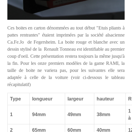
Ces boites en carton dénommées au tout début "Etuis pliants à
pattes rentrantes" étaient imprimées par la société alsacienne
Ca.Fe.Jo de Fegersheim. La boite rouge et blanche avec un
dessin stylisé de la Renault Tonneau est identifiable au premier
coup d'oeil. Cette présentation restera toujours la même jusqu'à
la fin. Pour les onze premiers modèles de la game RAMI, la
taille de boite ne variera pas, pour les suivantes elle sera
adaptée à celle de la voiture (voir ci-dessous le tableau
récapitulatif)
Type
longueur
largeur
hauteur
R
1
1
94mm
49mm
38mm
à
2
65mm
60mm
40mm
1