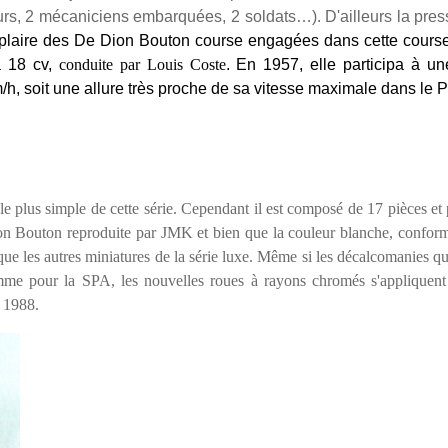
teurs, 2 mécaniciens embarquées, 2 soldats…). D'ailleurs l
a pres
laire des De Dion Bouton course engagées dans cette course e
à 18 cv,
conduite par Louis Coste
. En 1957, elle participa à une
h, soit une allure très proche de sa vitesse maximale dans le P
e plus simple de cette série. Cependant il
e
st
composé de 17 pièces et p
ion Bouton reproduite par JMK et bien que la couleur blanche, conforme 
e que les autres miniatures de la série luxe. Même si les décalcomanies qui
me pour la SPA, les nouvelles roues à rayons chromés s'appliquent 
s 1988.