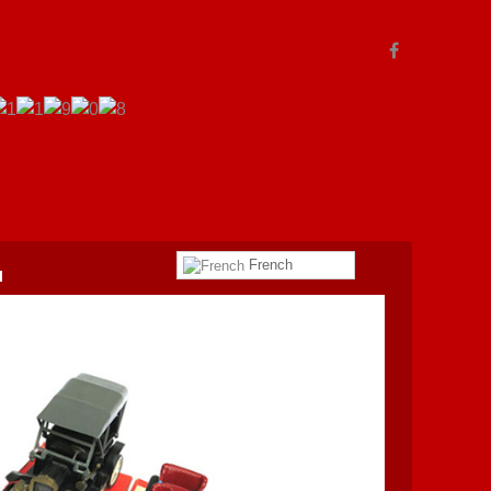
French
l