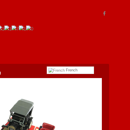
French
l