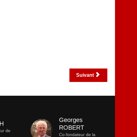
Suivant
Georges
CH
ROBERT
eur de
Co-fondateur de la