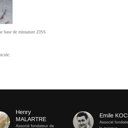
une base de miniature ZISS
icule.
Henry
Emile KO
MALARTRE
Associé fondat
Associé fondateur de