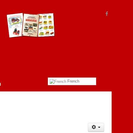
French
l