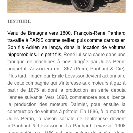
HISTOIRE
Venu de Bretagne vers 1800, François-René Panhard
travaille à PARIS comme sellier, puis comme carrossier.
Son fils Adrien se lança, dans la location de voitures
hippomobiles. Le petit-fils
, René lui sera cadre dans une
fabrique de machines à bois dirigée par Jules Perin,
auquel il s'associera en 1867 (Perin, Panhard & Cie).
Plus tard, l'ingénieur Emile Levassor devient actionnaire
de cette compagnie qui s'intéresse aux moteurs à gaz à
partir de 1875 et dont la production en série débuta
l'année suivante. Vers 1890, commencera sous licence
la production des moteurs Daimler, pour ensuite la
construction de voitures à pétrole. En 1886, à la mort de
Jules Perrin, la raison sociale de l'entreprise devient
« Panhard & Levassor »
.
La Panhard Levassor 1908
représentée par JMK est une voiture de maître, donc